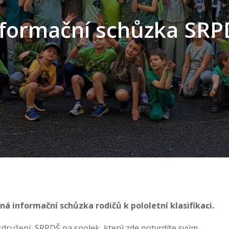
nformační schůzka SRP
koná informační schůzka rodičů k pololetní klasifikaci.
družení SRPDŠ na spolek, který zde potvrdíte svým