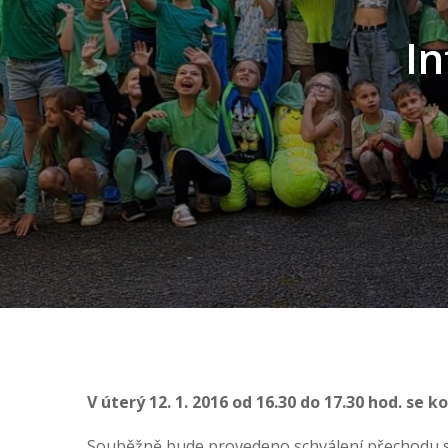
I
V úterý 12. 1. 2016 od 16.30 do 17.30 hod. se 
Souběžně bude provedeno schválení přechodu s