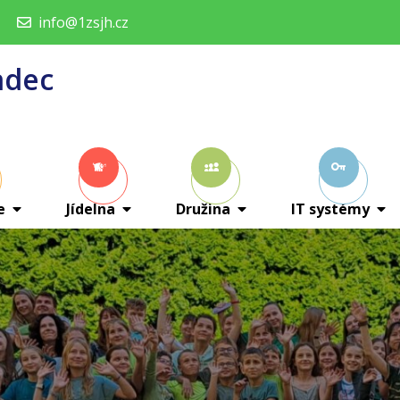
info@1zsjh.cz
adec
e
Jídelna
Družina
IT systémy