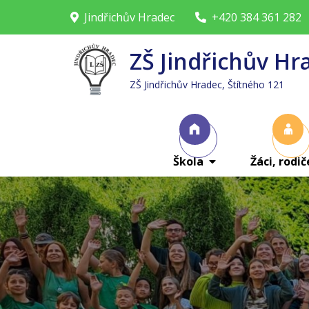
Skip
Jindřichův Hradec
+420 384 361 282
to
content
ZŠ Jindřichův Hr
ZŠ Jindřichův Hradec, Štítného 121
Škola
Žáci, rodič