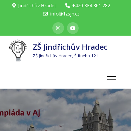
Skip
Jindřichův Hradec
+420 384 361 282
to
info@1zsjh.cz
content
ZŠ Jindřichův Hradec
ZŠ Jindřichův Hradec, Štítného 121