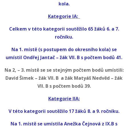
kola.
Kategorie IA:
Celkem v této kategorii soutěžilo 65 žáků 6. a 7.
ročníku.
Na 1. místě (s postupem do okresního kola) se
umístil Ondřej Jantač – žák VII. B s počtem bodů 41.
Na 2, – 3. místě se se stejným počtem bodů umístili:
David Šimek – žák VII. B a žák Matyáš Nedvěd – žák
VII. B s počtem bodů 39.
Kategorie IIA:
V této kategorii soutěžilo 17 žáků 8. a 9. ročníku.
Na 1. místě se umístila Anežka Čejnová z IX.B s