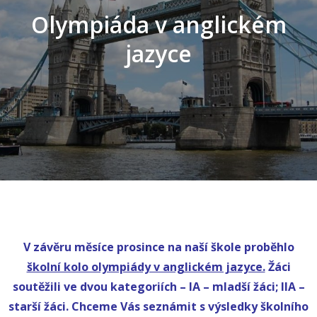
Olympiáda v anglickém
jazyce
V závěru měsíce prosince na naší škole proběhlo
školní kolo olympiády v anglickém jazyce.
Žáci
soutěžili ve dvou kategoriích – IA – mladší žáci; IIA –
starší žáci. Chceme Vás seznámit s výsledky školního