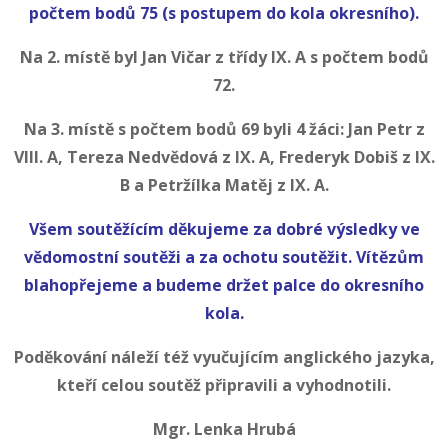
počtem bodů 75 (s postupem do kola okresního).
Na 2. místě byl Jan Vičar z třídy IX. A s počtem bodů
72.
Na 3. místě s počtem bodů 69 byli 4 žáci: Jan Petr z
VIII. A, Tereza Nedvědová z IX. A, Frederyk Dobiš z IX.
B a Petržílka Matěj z IX. A.
Všem soutěžícím děkujeme za dobré výsledky ve
vědomostní soutěži a za ochotu soutěžit. Vítězům
blahopřejeme a budeme držet palce do okresního
kola.
Poděkování náleží též vyučujícím anglického jazyka,
kteří celou soutěž připravili a vyhodnotili.
Mgr. Lenka Hrubá