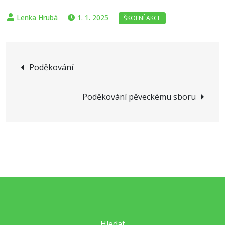
1. 1. 2025
Navigace
Poděkování
pro
Poděkování pěveckému sboru
příspěvek
Hledat