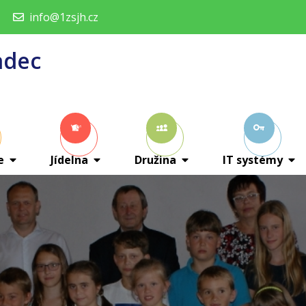
info@1zsjh.cz
adec
e
Jídelna
Družina
IT systémy