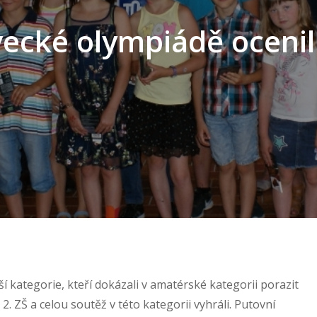
vecké olympiádě ocenil
í kategorie, kteří dokázali v amatérské kategorii porazit
2. ZŠ a celou soutěž v této kategorii vyhráli. Putovní