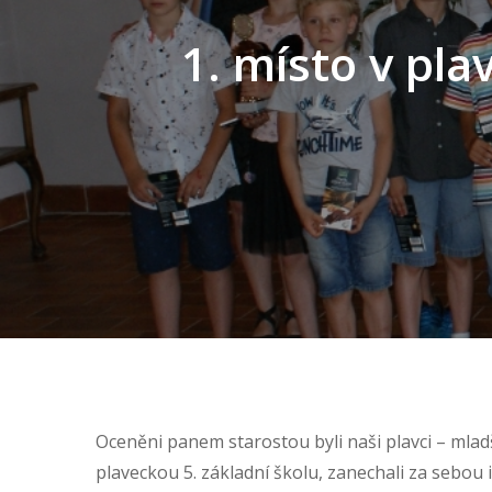
1. místo v pla
Oceněni panem starostou byli naši plavci – mladš
plaveckou 5. základní školu, zanechali za sebou i 