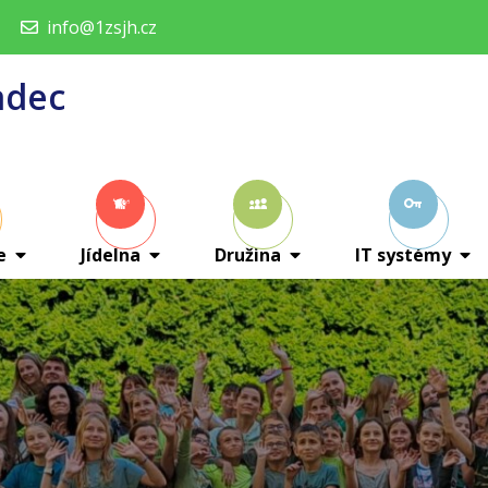
info@1zsjh.cz
adec
e
Jídelna
Družina
IT systémy