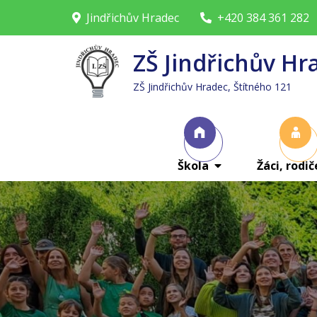
Skip
Jindřichův Hradec
+420 384 361 282
to
content
ZŠ Jindřichův Hr
ZŠ Jindřichův Hradec, Štítného 121
Škola
Žáci, rodič