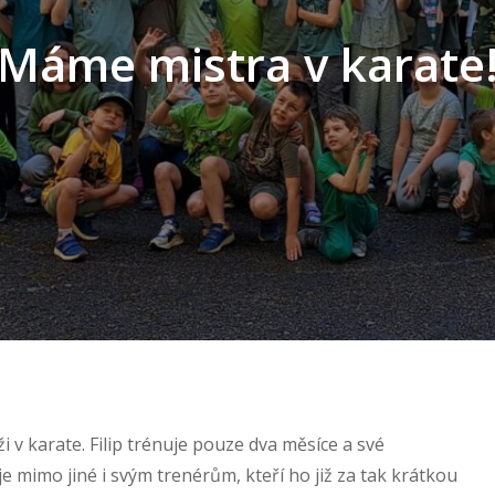
Máme mistra v karate
ži v karate. Filip trénuje pouze dva měsíce a své
kuje mimo jiné i svým trenérům, kteří ho již za tak krátkou