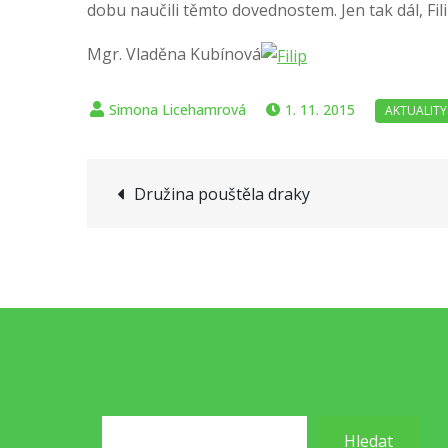
dobu naučili těmto dovednostem. Jen tak dál, Fili
Mgr. Vladěna Kubínová
1. 11. 2015
Navigace
Družina pouštěla draky
pro
příspěvek
Hledat