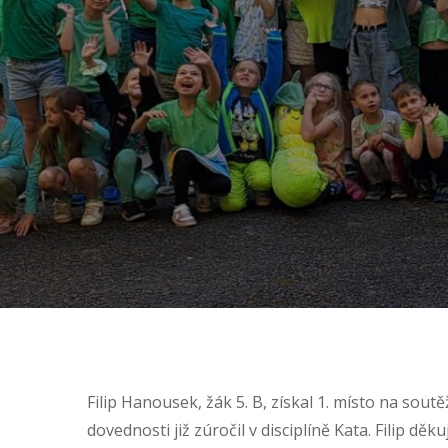
Filip Hanousek, žák 5. B, získal 1. místo na soutě
dovednosti již zúročil v disciplíně Kata. Filip dě