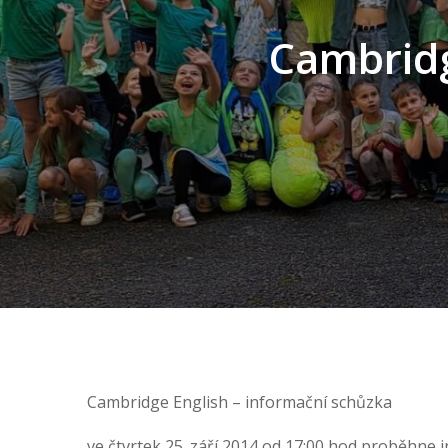
Cambridg
Cambridge English – informační schůzka
ve čtvrtek 25. září 2014 od 17:00 hod proběhne i