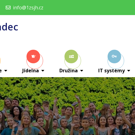
info@1zsjh.cz
adec
e
Jídelna
Družina
IT systémy