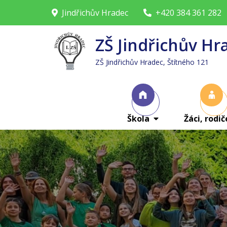
Skip
Jindřichův Hradec
+420 384 361 282
to
content
ZŠ Jindřichův Hr
ZŠ Jindřichův Hradec, Štítného 121
Škola
Žáci, rodič