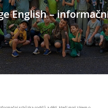
e English – informačn
nformační schůzka rodičů a dětí, kteří mají zájem o