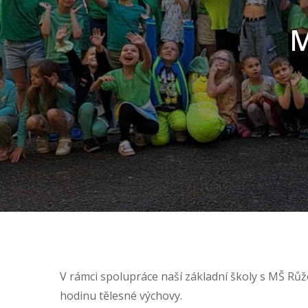
M
V rámci spolupráce naší základní školy s MŠ Růž
hodinu tělesné výchovy.