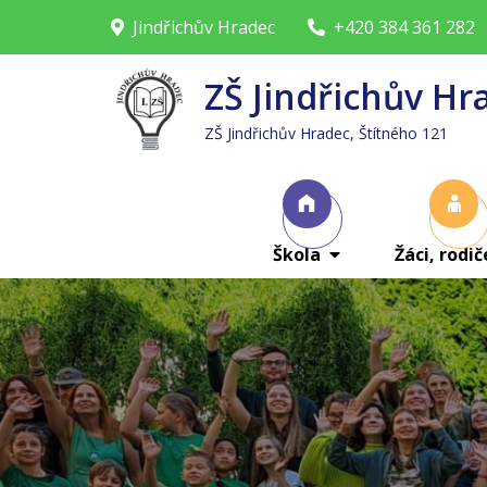
Skip
Jindřichův Hradec
+420 384 361 282
to
content
ZŠ Jindřichův Hr
ZŠ Jindřichův Hradec, Štítného 121
Škola
Žáci, rodič