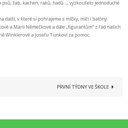
ch psů, žab, kachen, raků, hadů….. vyzkoušelo jednoduché
a další, v které si pohrajeme s míčky, míči i balóny.
kové a Marii Němečkové a dále „figurantům“ z řad našich
ě Winklerové a Josefu Tunkovi za pomoc.
PRVNÍ TÝDNY VE ŠKOLE