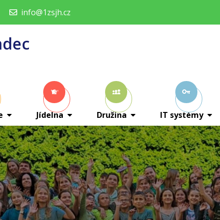
info@1zsjh.cz
adec
e
Jídelna
Družina
IT systémy