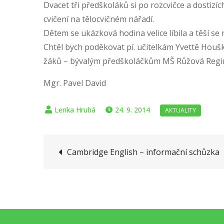
Dvacet tři předškoláků si po rozcvičce a dostizí
cvičení na tělocvičném nářadí.
Dětem se ukázková hodina velice líbila a těší se n
Chtěl bych poděkovat pí. učitelkám Yvettě Houš
žáků – bývalým předškoláčkům MŠ Růžová Regin
Mgr. Pavel David
24. 9. 2014
Navigace
Cambridge English – informační schůzka
pro
příspěvek