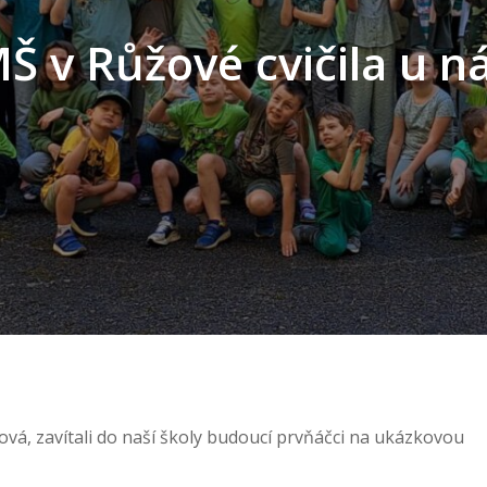
Š v Růžové cvičila u n
ová, zavítali do naší školy budoucí prvňáčci na ukázkovou