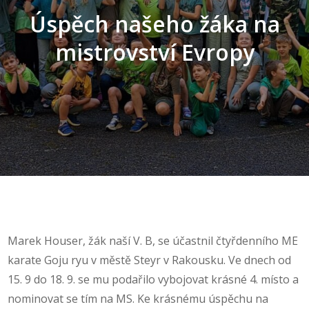
Úspěch našeho žáka na
mistrovství Evropy
Marek Houser, žák naší V. B, se účastnil čtyřdenního ME
karate Goju ryu v městě Steyr v Rakousku. Ve dnech od
15. 9 do 18. 9. se mu podařilo vybojovat krásné 4. místo a
nominovat se tím na MS. Ke krásnému úspěchu na