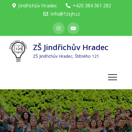
Skip
Jindřichův Hradec
+420 384 361 282
to
info@1zsjh.cz
content
ZŠ Jindřichův Hradec
ZŠ Jindřichův Hradec, Štítného 121