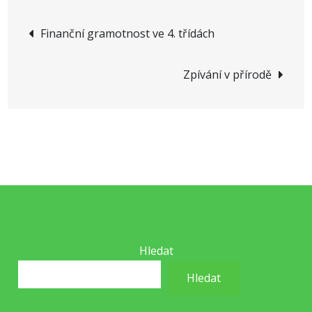
Navigace
Finanční gramotnost ve 4. třídách
pro
Zpívání v přírodě
příspěvek
Hledat
Hledat