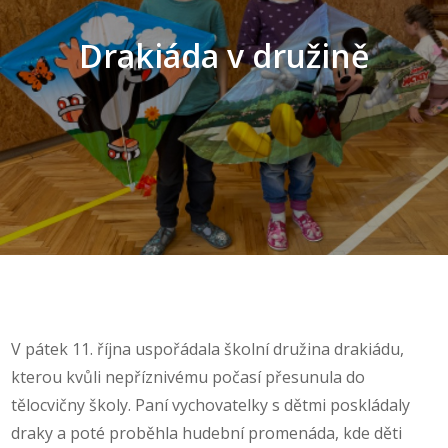
Drakiáda v družině
V pátek 11. října uspořádala školní družina drakiádu,
kterou kvůli nepříznivému počasí přesunula do
tělocvičny školy. Paní vychovatelky s dětmi poskládaly
draky a poté proběhla hudební promenáda, kde děti