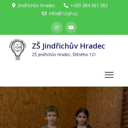
Skip
Jindřichův Hradec
+420 384 361 282
to
info@1zsjh.cz
content
ZŠ Jindřichův Hradec
ZŠ Jindřichův Hradec, Štítného 121