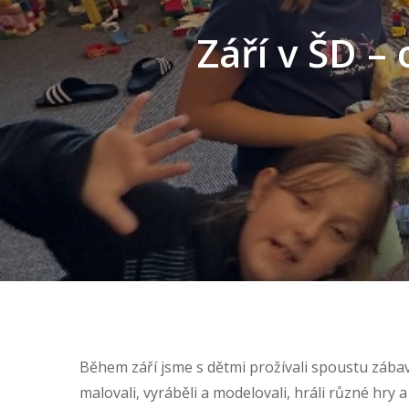
Září v ŠD –
Během září jsme s dětmi prožívali spoustu zábavy 
malovali, vyráběli a modelovali, hráli různé hry 