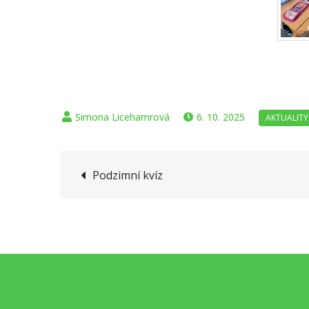
6. 10. 2025
Navigace
Podzimní kvíz
pro
příspěvek