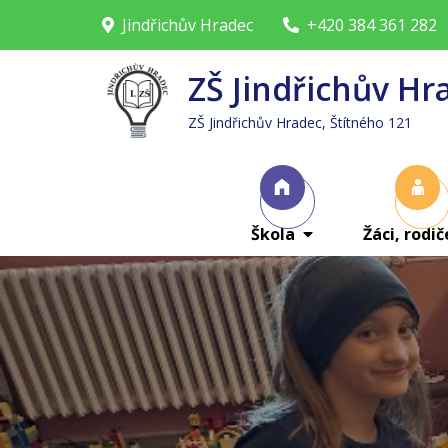
Skip
Jindřichův Hradec
+420 384 361 282
to
content
ZŠ Jindřichův Hr
ZŠ Jindřichův Hradec, Štítného 121
Škola
Žáci, rodič