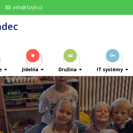
info@1zsjh.cz
adec
e
Jídelna
Družina
IT systémy