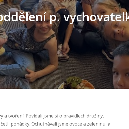
 oddělení p. vychovatel
a tvoření. Povídali jsme si o pravidlech družiny,
a četli pohádky. Ochutnávali jsme ovoce a zeleninu, a